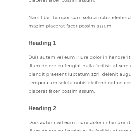
placerat facer possim assum.
Nam liber tempor cum soluta nobis eleifend
mazim placerat facer possim assum.
Heading 1
Duis autem vel eum iriure dolor in hendrerit 
illum dolore eu feugiat nulla facilisis at ver
blandit praesent luptatum zzril delenit augue
tempor cum soluta nobis eleifend option c
placerat facer possim assum.
Heading 2
Duis autem vel eum iriure dolor in hendrerit 
illum dolore eu feugiat nulla facilisis at ver