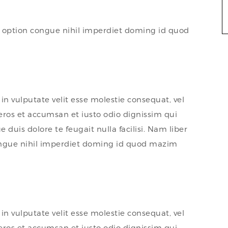
 option congue nihil imperdiet doming id quod
in vulputate velit esse molestie consequat, vel
o eros et accumsan et iusto odio dignissim qui
 duis dolore te feugait nulla facilisi. Nam liber
ongue nihil imperdiet doming id quod mazim
in vulputate velit esse molestie consequat, vel
o eros et accumsan et iusto odio dignissim qui